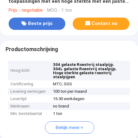
toepassingen met een hoge sterkte met een juiste
warmtebehandeling
Prijs：negotiable
MOQ：1 ton
Beste prijs
Contact nu
Productomschrijving
,
304 gelaste Roestvrij staalpijp
,
304L gelaste Roestvrij staalpijp
Hoog licht
Hoge sterkte gelaste roestvrij
staalpijpen
Certificering
MTC; SGS
Levering vermogen
100 ton per maand
Levertijd
15-30 werkdagen
Merknaam
no brand
Min. bestelaantal
1 ton
Bekijk meer