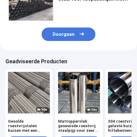
een hoge sterkte met een
juiste warmtebehandeling
Doorgaan
Geadviseerde Producten
Gesolde
Mattoppervlak
304 roestvrijs
roestvrijstalen
gesweisde roestvrij
gelaste buizen
buizen met een
staalpijp voor zeer
hittebestendig
matte oppervlakte
corrosieve
en