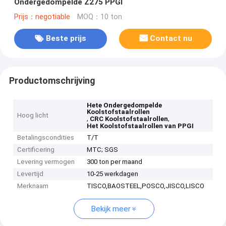
Ondergedompelde Z275 PPGI
Prijs：negotiable
MOQ：10 ton
Beste prijs
Contact nu
Productomschrijving
Hete Ondergedompelde
Koolstofstaalrollen
Hoog licht
,
,
CRC Koolstofstaalrollen
Het Koolstofstaalrollen van PPGI
Betalingscondities
T/T
Certificering
MTC; SGS
Levering vermogen
300 ton per maand
Levertijd
10-25 werkdagen
Merknaam
TISCO,BAOSTEEL,POSCO,JISCO,LISCO
Bekijk meer