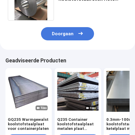
Ondergedompelde Z275 PPGI
Doorgaan
Geadviseerde Producten
GQ235 Warmgewalst
Q235 Container
0.3mm-100m
koolstofstaalplaat
koolstofstaalplaat
koolstofstaal
voor containerplaten
metalen plaat
ketelplaat met
warmgewalst
gespleten ran