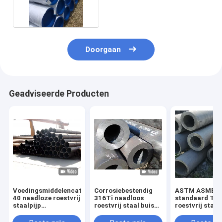
Roestvrij staalpijp
Doorgaan
Geadviseerde Producten
Voedingsmiddelencategorie
Corrosiebestendig
ASTM ASME-
40 naadloze roestvrij
316Ti naadloos
standaard TP
staalpijp
roestvrij staal buis
roestvrij staal
hittebestendig
voor chemische en
naadloze SS r
industriële
buis 1 1/2 quo