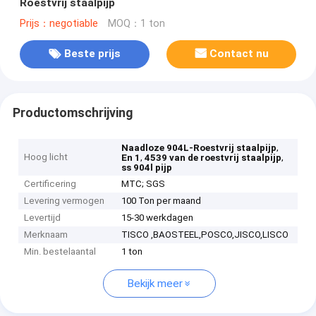
Roestvrij staalpijp
Prijs：negotiable
MOQ：1 ton
Beste prijs
Contact nu
Productomschrijving
,
Naadloze 904L-Roestvrij staalpijp
Hoog licht
,
,
En 1
4539 van de roestvrij staalpijp
ss 904l pijp
Certificering
MTC; SGS
Levering vermogen
100 Ton per maand
Levertijd
15-30 werkdagen
Merknaam
TISCO ,BAOSTEEL,POSCO,JISCO,LISCO
Min. bestelaantal
1 ton
Bekijk meer