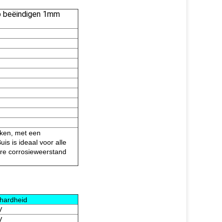
jp beëindigen 1mm
eken, met een
is is ideaal voor alle
ure corrosieweerstand
hardheid
V
V