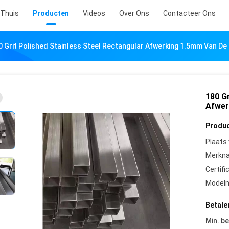
Thuis
Producten
Videos
Over Ons
Contacteer Ons
0 Grit Polished Stainless Steel Rectangular Afwerking 1.5mm Van De 
180 Gr
Afwer
Produc
Plaats
Merkn
Certifi
Model
Betale
Min. be