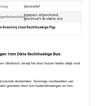
sing:
decoratief
Ingepast, afgeschuind,
igenbehandeling:
geschroeft de vlakte, enz.
 Roestvrij staal Rechthoekige Pijp
,
ndigen 1mm Dikte Rechthoekige Buis
cilindrisch, terwijl het door buizen leiden altijd rond
structurele doeleinden. Sommige voorbeelden van
worden gemeten door hun buitenafmetingen en hun