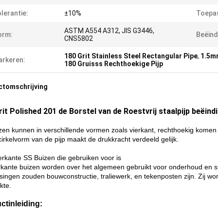
lerantie:
±10%
Toepas
ASTM A554 A312, JIS G3446,
orm:
Beëind
CNS5802
180 Grit Stainless Steel Rectangular Pipe
,
1.5mm
rkeren:
180 Gruisss Rechthoekige Pijp
ctomschrijving
rit Polished 201 de Borstel van de Roestvrij staalpijp beëi
en kunnen in verschillende vormen zoals vierkant, rechthoekig komen en 
cirkelvorm van de pijp maakt de drukkracht verdeeld gelijk.
erkante SS Buizen die gebruiken voor is
rkante buizen worden over het algemeen gebruikt voor onderhoud en 
singen zouden bouwconstructie, traliewerk, en tekenposten zijn. Zij 
kte.
ctinleiding: