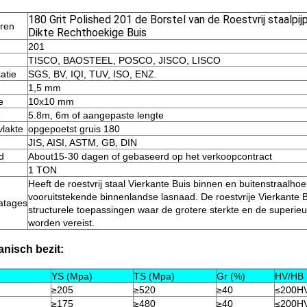
180 Grit Polished 201 de Borstel van de Roestvrij staalpi
ren
Dikte Rechthoekige Buis
201
TISCO, BAOSTEEL, POSCO, JISCO, LISCO
catie
SGS, BV, IQI, TUV, ISO, ENZ.
1,5 mm
e
10x10 mm
e
5.8m, 6m of aangepaste lengte
lakte
opgepoetst gruis 180
JIS, AISI, ASTM, GB, DIN
jd
About15-30 dagen of gebaseerd op het verkoopcontract
1 TON
Heeft de roestvrij staal Vierkante Buis binnen en buitenstraalho
vooruitstekende binnenlandse lasnaad. De roestvrije Vierkante Bu
atages
structurele toepassingen waar de grotere sterkte en de superie
worden vereist.
nisch bezit:
YS (Mpa)
TS (Mpa)
Gr (%)
HV/HB 
≥205
≥520
≥40
≤200H
≥175
≥480
≥40
≤200H