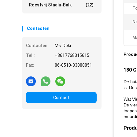
Roestvrij Staalu-Balk
(22)
To
N
Contacten
Ma
Contacten:
Ms. Doki
Produ
Tel.:
+8617768315615
Fax:
86-0510-83888851
180 G
De buiz
is. De 
Contact
Wat Vi
De vie
toepas
muurdi
Produ