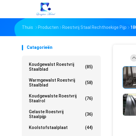
Thuis
Producten
Roestvrij Staal Rechthoekige Pijp
18
Catagorieën
Koudgewalst Roestvrij
(85)
Staalblad
Warmgewalst Roestvrij
(58)
Staalblad
Koudgewalste Roestvrij
(76)
Staalrol
Gelaste Roestvrij
(36)
Staalpijp
Koolstofstaalplaat
(44)