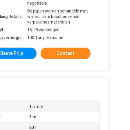
negotiable
De pijpen worden behandeld met
king Details:
waterdichte beschermende
verpakkingsmaterialen
jd:
15-30 werkdagen
ng vermogen:
100 Ton per maand
Beste Prijs
Contact
1,5 mm
:
6 m
201