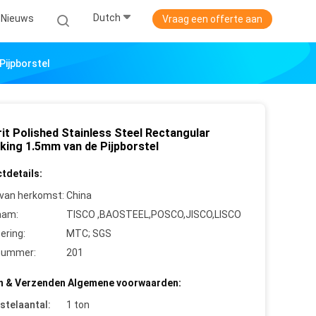
Dutch
Nieuws
Vraag een offerte aan
Pijpborstel
it Polished Stainless Steel Rectangular
king 1.5mm van de Pijpborstel
tdetails:
 van herkomst:
China
aam:
TISCO ,BAOSTEEL,POSCO,JISCO,LISCO
cering:
MTC; SGS
nummer:
201
n & Verzenden Algemene voorwaarden:
stelaantal:
1 ton