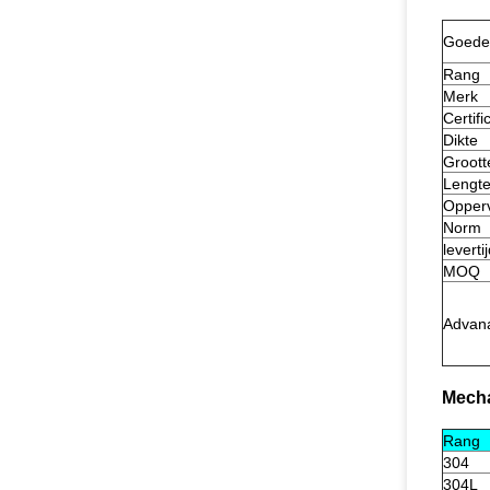
Goede
Rang
Merk
Certifi
Dikte
Groott
Lengt
Opperv
Norm
leverti
MOQ
Advan
Mecha
Rang
304
304L