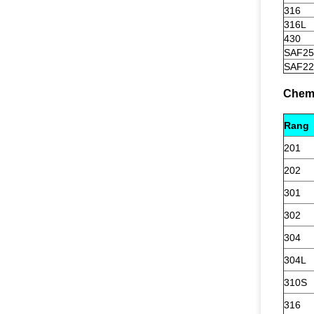
316
316L
430
SAF25
SAF22
Chemi
Rang
201
202
301
302
304
304L
310S
316