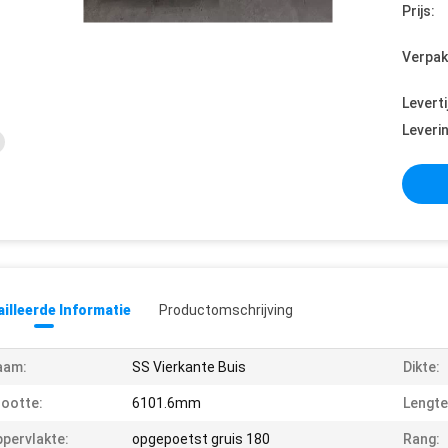
Prijs:
Verpak
Leverti
Leveri
illeerde Informatie
Productomschrijving
aam:
SS Vierkante Buis
Dikte:
ootte:
6101.6mm
Lengte
pervlakte:
opgepoetst gruis 180
Rang: