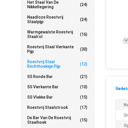
Het Staal Van De
(24)
Nikkellegering
Naadloze Roestvrij
(24)
Staalpijp
Warmgewalste Roestvrij
(16)
Staalrol
Roestvrij Staal Vierkante
(30)
Pijp
Roestvrij Staal
(12)
Rechthoekige Pijp
SS Ronde Bar
(21)
SS Vierkante Bar
(10)
Gedeta
SS Vlakke Bar
(15)
N
Roestvrij Staalstrook
(17)
Gr
De Bar Van De Roestvrij
(15)
Staalhoek
Op