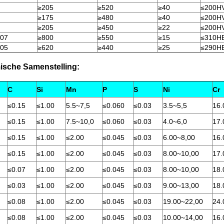
≥205
≥520
≥40
≤200H
≥175
≥480
≥40
≤200H
≥205
≥450
≥22
≤200H
07
≥800
≥550
≥15
≤310H
05
≥620
≥440
≥25
≤290H
sche Samenstelling:
C
Si
Mn
P
S
Ni
Cr
≤0.15
≤1.00
5.5
~
7,5
≤0.060
≤0.03
3.5
~
5,5
16.
≤0.15
≤1.00
7.5
~
10,0
≤0.060
≤0.03
4.0
~
6,0
17.
≤0.15
≤1.00
≤2.00
≤0.045
≤0.03
6.00
~
8,00
16.
≤0.15
≤1.00
≤2.00
≤0.045
≤0.03
8.00
~
10,00
17.
≤0.07
≤1.00
≤2.00
≤0.045
≤0.03
8.00
~
10,00
18.
≤0.03
≤1.00
≤2.00
≤0.045
≤0.03
9.00
~
13,00
18.
≤0.08
≤1.00
≤2.00
≤0.045
≤0.03
19.00
~
22,00
24.
≤0.08
≤1.00
≤2.00
≤0.045
≤0.03
10.00
~
14,00
16.