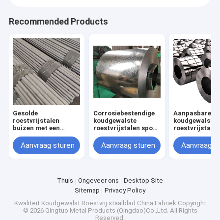
Recommended Products
Gesolde
Corrosiebestendige
Aanpasbare le
roestvrijstalen
koudgewalste
koudgewalste
buizen met een
roestvrijstalen spoel
roestvrijstalen
matte oppervlakte
voor maritieme
voor verschill
voor zeer corrosieve
toepassingen
projecten
Aanvraag sturen
Aanvraag sturen
Aanvraag s
atmosfeer
Thuis
Ongeveer ons
Desktop Site
Sitemap
Privacy Policy
Kwaliteit
Koudgewalst Roestvrij staalblad
China Fabriek.Copyright
© 2026 Qingtuo Metal Products (Qingdao)Co.,Ltd. All Rights
Reserved.