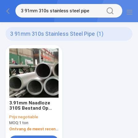
3 91mm 310s Stainless Steel Pipe
(1)
3.91mm Naadloze
310S Bestand Op
hoge temperatuur
Prijs:
negotiable
van de Roestvrij
MOQ:
1 ton
staalpijp
Ontvang de meest recente Prijs